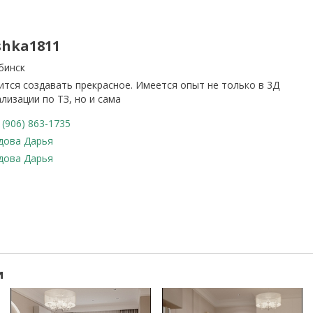
shka1811
бинск
ится создавать прекрасное. Имеется опыт не только в 3Д
ализации по ТЗ, но и сама
(906) 863-1735
дова Дарья
дова Дарья
и