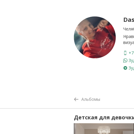
Da
Челя
Нрав
визу
+7 
Зу
Зу
Альбомы
Детская для девочк